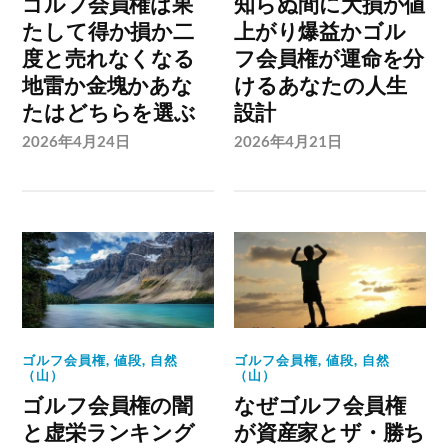
ゴルフ会員権は果
知らぬ間に大損か値
たして得か損か二
上がり爆益かゴル
度と売れなくなる
フ会員権が運命を分
地雷か金塊かあな
けるあなたの人生
たはどちらを選ぶ
設計
2026年4月24日
2026年4月21日
ゴルフ会員権
,
値段
,
自然
ゴルフ会員権
,
値段
,
自然
（山）
（山）
ゴルフ会員権の闇
なぜゴルフ会員権
と虚栄ランキング
が資産家とザ・勝ち