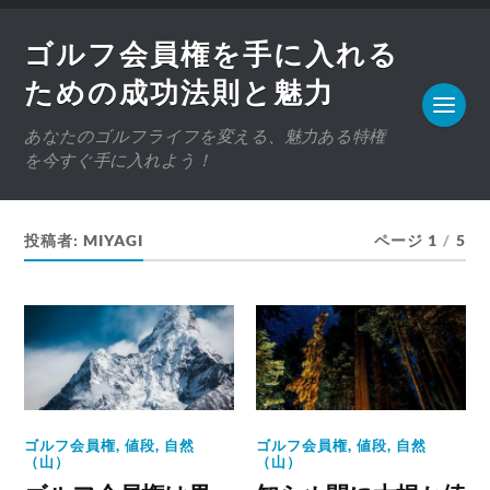
ゴルフ会員権を手に入れる
ための成功法則と魅力
あなたのゴルフライフを変える、魅力ある特権
を今すぐ手に入れよう！
投稿者:
MIYAGI
ページ 1
/
5
ゴルフ会員権
,
値段
,
自然
ゴルフ会員権
,
値段
,
自然
（山）
（山）